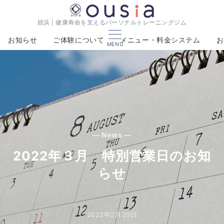
姪浜 | 健康寿命を支えるパーソナルトレーニングジム
お知らせ
ご体験について
メニュー・料金システム
お
MENU
— News —
2022年３月 特別営業日のお知
らせ
2022年2月20日