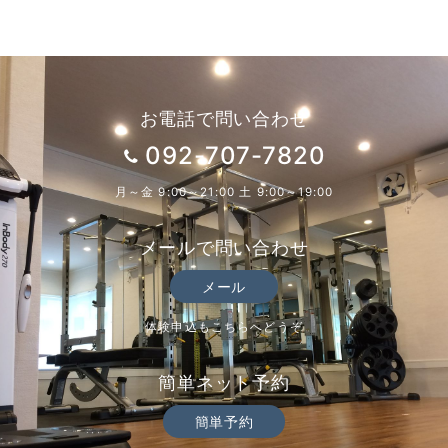
稿
の
ペ
ー
お電話で問い合わせ
ジ
092-707-7820
送
月～金 9:00～21:00 土 9:00～19:00
り
メールで問い合わせ
メール
体験申込もこちらへどうぞ
簡単ネット予約
簡単予約