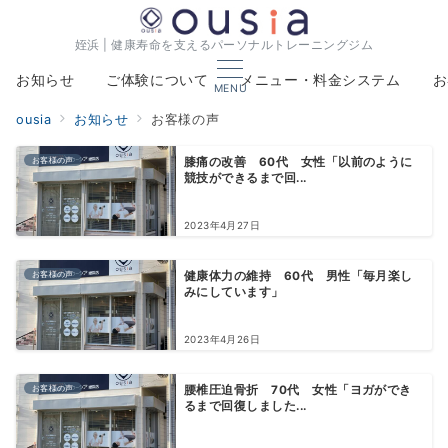
姪浜 | 健康寿命を支えるパーソナルトレーニングジム
お知らせ
ご体験について
メニュー・料金システム
お
MENU
ousia
お知らせ
お客様の声
お客様の声
膝痛の改善 60代 女性「以前のように
競技ができるまで回...
2023年4月27日
お客様の声
健康体力の維持 60代 男性「毎月楽し
みにしています」
2023年4月26日
お客様の声
腰椎圧迫骨折 70代 女性「ヨガができ
るまで回復しました...