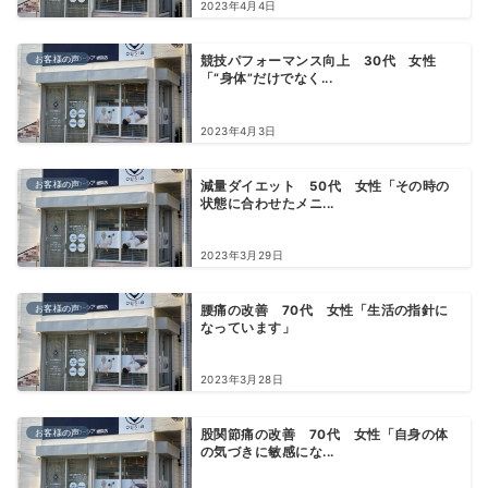
2023年4月4日
お客様の声
競技パフォーマンス向上 30代 女性
「“身体”だけでなく...
2023年4月3日
お客様の声
減量ダイエット 50代 女性「その時の
状態に合わせたメニ...
2023年3月29日
お客様の声
腰痛の改善 70代 女性「生活の指針に
なっています」
2023年3月28日
お客様の声
股関節痛の改善 70代 女性「自身の体
の気づきに敏感にな...