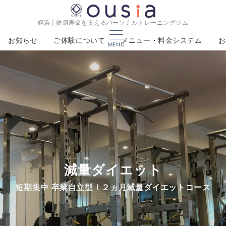
姪浜 | 健康寿命を支えるパーソナルトレーニングジム
お知らせ
ご体験について
メニュー・料金システム
お
MENU
減量ダイエット
短期集中 卒業自立型！２ヵ月減量ダイエットコース